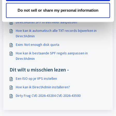
Print
Do not sell or share my personal information
Artikelen in deze map -
DirectAdmin SPF in één keer aanpassen
Hoe kan ik automatisch alle TXT records bijwerken in
DirectAdmin
Exim: Not enough disk quota
Hoe kan ik bestaande SPF regels aanpassen in
DirectAdmin
Dit wilt u misschien lezen -
Een ISO op je VPS instellen
Hoe kan ik DirectAdmin installeren?
Dirty Frag CVE-2026-43284 CVE-2026-43500