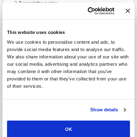
Recount the quotas
.
Update Exim.
Fix the user permissions:
cd /usr/local/directadmin/scripts

./set_permissions.sh email
This website uses cookies
If this all does not work and you are using Dovecot:
We use cookies to personalise content and ads, to
cd /usr/local/directadmin/custombuild

provide social media features and to analyse our traffic.
./build todovecot
We also share information about your use of our site with
our social media, advertising and analytics partners who
may combine it with other information that you’ve
provided to them or that they’ve collected from your use
Was dit artikel nuttig?
of their services.
Nee
Ja
Show details
OK