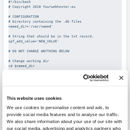
#!/bin/bash

# Copyright 2018 Yourwebhoster.eu

# CONFIGURATION

# Directory containing the .db files

named_dir='/var/named'

# String that should be in the txt record.

spf_add_value='NEW_VALUE'

# DO NOT CHANGE ANYTHING BELOW

# Change working dir

cd $named_dir

# List domains without provided string

domains=`grep -L $spf_add_value *.db`

for domainDB in $domains; do

        echo "Updating $domainDB";

This website uses cookies
        perl -pi -e "s/v=spf1 a mx/v=spf1 a mx 
$spf_add_value/" $domainDB

We use cookies to personalise content and ads, to
done

provide social media features and to analyse our traffic.
echo "Updating serials in named files"

We also share information about your use of our site with
echo "action=rewrite&value=named" >> 
our social media, advertising and analytics partners who