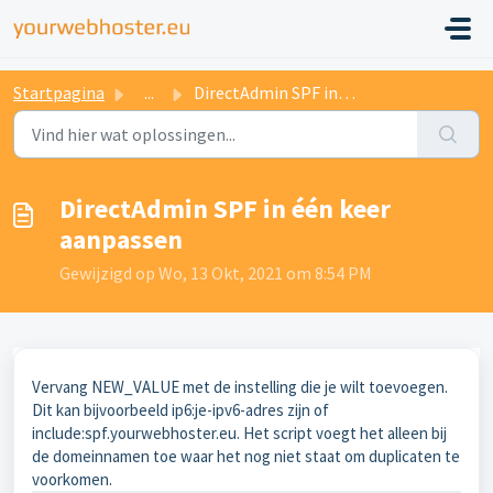
Startpagina
...
DirectAdmin SPF in één keer aanpassen
DirectAdmin SPF in één keer
aanpassen
Gewijzigd op Wo, 13 Okt, 2021 om 8:54 PM
Vervang NEW_VALUE met de instelling die je wilt toevoegen.
Dit kan bijvoorbeeld ip6:je-ipv6-adres zijn of
include:spf.yourwebhoster.eu. Het script voegt het alleen bij
de domeinnamen toe waar het nog niet staat om duplicaten te
voorkomen.