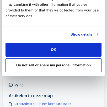
/usr/local/directadmin/data/task.queue

may combine it with other information that you’ve
/usr/local/directadmin/dataskq d800

provided to them or that they’ve collected from your use
echo "Restart Named"

of their services.
/usr/local/directadmin/dataskq d800

echo "Done"
Show details
Was dit artikel nuttig?
OK
Nee
Ja
Do not sell or share my personal information
Print
Artikelen in deze map -
DirectAdmin SPF in één keer aanpassen