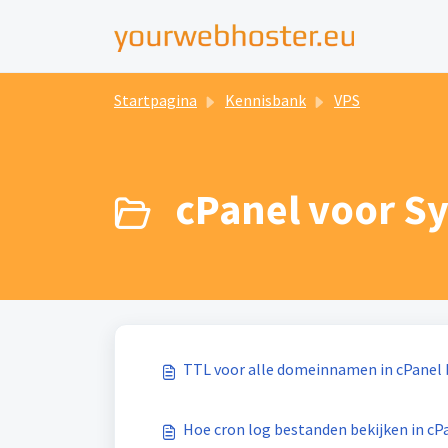
Startpagina
Kennisbank
VPS
cPanel voor S
TTL voor alle domeinnamen in cPanel 
Hoe cron log bestanden bekijken in cP