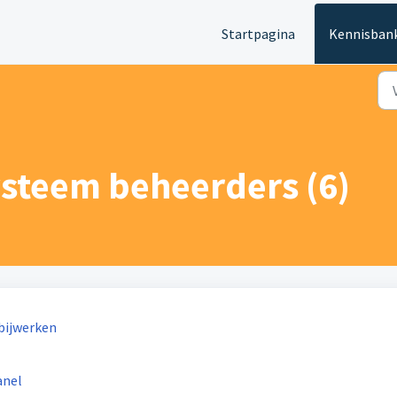
Startpagina
Kennisban
ysteem beheerders (6)
bijwerken
anel