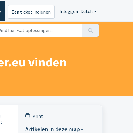
k
Inloggen
Dutch
Een ticket indienen
er.eu vinden
j
Print
et
Artikelen in deze map -