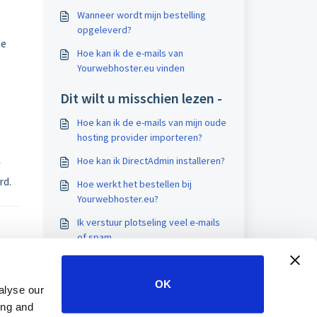
Wanneer wordt mijn bestelling
opgeleverd?
de
Hoe kan ik de e-mails van
Yourwebhoster.eu vinden
Dit wilt u misschien lezen -
Hoe kan ik de e-mails van mijn oude
hosting provider importeren?
Hoe kan ik DirectAdmin installeren?
f
rd.
Hoe werkt het bestellen bij
Yourwebhoster.eu?
Ik verstuur plotseling veel e-mails
of spam
OK
alyse our
ing and