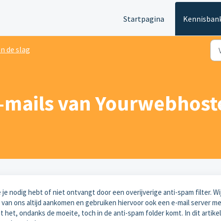
Startpagina
Kennisban
n de slag
e-mails van Yourwebhost
e je nodig hebt of niet ontvangt door een overijverige anti-spam filter. Wi
 van ons altijd aankomen en gebruiken hiervoor ook een e-mail server m
het, ondanks de moeite, toch in de anti-spam folder komt. In dit artikel