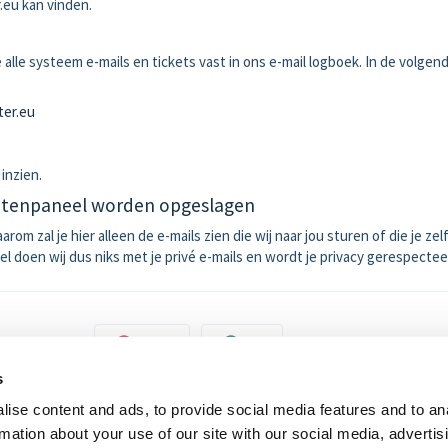
.eu kan vinden.
alle systeem e-mails en tickets vast in ons e-mail logboek. In de volgen
ter.eu
 inzien.
lantenpaneel worden opgeslagen
om zal je hier alleen de e-mails zien die wij naar jou sturen of die je zel
l doen wij dus niks met je privé e-mails en wordt je privacy gerespectee
l nuttig?
Nee
Ja
s
ise content and ads, to provide social media features and to an
rmation about your use of our site with our social media, advertis