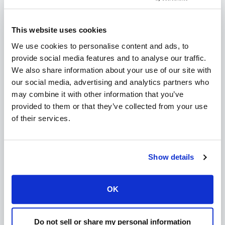
om een sterk wachtwoord in te stellen. Je zal dit met elke SSH
verbinding moeten invoeren.
Enter passphrase (empty for no passphrase):
This website uses cookies
Herhaal de passphrase:
Enter same passphrase again:
We use cookies to personalise content and ads, to
Stap 3
Met de onderstaande commando krijg je de public key.
provide social media features and to analyse our traffic.
Deze dien je online bij ons in te voeren.
We also share information about your use of our site with
cat ~/.ssh/id_rsa.pub
our social media, advertising and analytics partners who
Linux
may combine it with other information that you’ve
Stap 1
Open de terminal.
provided to them or that they’ve collected from your use
Stap 2
Voer de volgende commando uit. Vervang
of their services.
je@email.com met je eigen e-mail adres.
ssh-keygen -t rsa -b 4096 -C "je@email.com"
De commando zal het onderstaande vragen. Druk op enter.
Enter a file in which to save the key
Show details
De commando zal je om een passphrase vragen. Je kan dit leeg
laten, maar dan kan iedereen je keys gebruiken. Wij raden aan
om een sterk wachtwoord in te stellen. Je zal dit met elke SSH
OK
verbinding moeten invoeren.
Enter passphrase (empty for no passphrase):
Herhaal de passphrase:
Do not sell or share my personal information