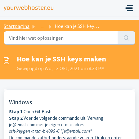
Startpagina
...
Hoe kan je SSH keys maken
Hoe kan je SSH keys maken
Gewijzigd op Wo, 13 Okt, 2021 om 8:33 PM
Windows
Stap 1
Open Git Bash
Stap 2
Voer de volgende commando uit. Vervang
je@email.com met je eigen e-mail adres.
ssh-keygen -t rsa -b 4096 -C "je@email.com"
De commando zal het onderstaande vragen. Druk op enter.