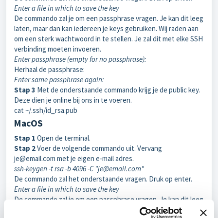
Enter a file in which to save the key
De commando zal je om een passphrase vragen. Je kan dit leeg
laten, maar dan kan iedereen je keys gebruiken. Wij raden aan
om een sterk wachtwoord in te stellen. Je zal dit met elke SSH
verbinding moeten invoeren.
Enter passphrase (empty for no passphrase):
Herhaal de passphrase:
Enter same passphrase again:
Stap 3
Met de onderstaande commando krijg je de public key.
Deze dien je online bij ons in te voeren.
cat ~/.ssh/id_rsa.pub
MacOS
Stap 1
Open de terminal.
Stap 2
Voer de volgende commando uit. Vervang
je@email.com met je eigen e-mail adres.
ssh-keygen -t rsa -b 4096 -C "je@email.com"
De commando zal het onderstaande vragen. Druk op enter.
Enter a file in which to save the key
De commando zal je om een passphrase vragen. Je kan dit leeg
laten, maar dan kan iedereen je keys gebruiken. Wij raden aan