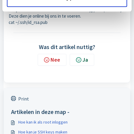
Enter same passphrase again:
Stap 3
Met de onderstaande commando krijg je de public key.
Deze dien je online bij ons in te voeren.
cat ~/.ssh/id_rsa.pub
Was dit artikel nuttig?
Nee
Ja
Print
Artikelen in deze map -
Hoe kan ik als root inloggen
Hoe kan je SSH keys maken