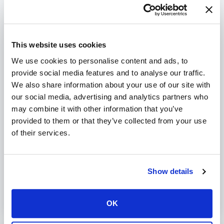
voor de basistaken zoals de kernel en crashkernel.
Dat betekend als je 4 GB RAM hebt dat je dus minder zal terug
vinden op je server. Met de volgende commando kan je
bijvoorbeeld zien hoeveel geheugen voor de crashkernel
This website uses cookies
wordt gevonden:
dmesg | grep crashkernel
We use cookies to personalise content and ads, to
provide social media features and to analyse our traffic.
Als je wilt zien hoeveel geheugen op je server is aangetroffen
dan kan je de volgende commando gebruiken:
We also share information about your use of our site with
dmesg | grep 'total RAM'
our social media, advertising and analytics partners who
may combine it with other information that you’ve
provided to them or that they’ve collected from your use
of their services.
Was dit artikel nuttig?
Show details
Nee
Ja
OK