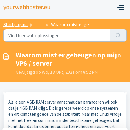
Startpagina
...
Waarom mist er geheugen op mijn VPS / server
Waarom mist er geheugen op mijn
VPS / server
Gewijzigd op Wo, 13 Okt, 2021 om 8:52 PM
Als je een 4 GB RAM server aanschaft dan garanderen wij ook
dat je 4 GB RAM krijgt. Dit is gereserveerd op onze systemen
en dit komt ten goede van de stabiliteit. Maar met Linux vind je
met het free -m command minder beschikbare geheugen. Dat
komt doordat Linux bij het opstarten geheugen reserveert