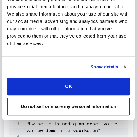
provide social media features and to analyse our traffic.
Met vriendelijke groet,

We also share information about your use of our site with
our social media, advertising and analytics partners who
Ispnoc.net
may combine it with other information that you’ve
provided to them or that they’ve collected from your use
Herinneringsmails
of their services.
Als je je e-mailadres na de eerste melding niet verifieert, kun
je herinneringsmails ontvangen. Deze herinneringen lijken op
de oorspronkelijke e-mail en dringen erop aan dat je je e-
Show details
mailadres verifieert om domeinschorsing te voorkomen.
Herinnering Onderwerp:
Bevestiging van uw e-mailadres is
OK
noodzakelijk
Van:
Ispnoc.net (namens Registrar.eu)
Do not sell or share my personal information
Geachte domeineigenaar,

HTML
*Uw actie is nodig om deactivatie 
van uw domein te voorkomen*
