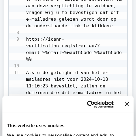
aan deze verplichting te voldoen, 
vragen wij u te bevestigen dat dit 
e-mailadres gelezen wordt door op 
de onderstaande link te klikken:

https://icann-
verification.registrar.eu/?
email=%%email%%&authCode=%%authCode
%%

Als u de geldigheid van het e-
mailadres niet voor 2024-10-18 
11:10:23 bevestigt, zullen de 
domeinen die dit e-mailadres in het 
eigenaar-contact gebruiken worden 
gedeactiveerd. Het weer activeren 
is dan alleen mogelijk nadat de 
verificatie succesvol afgerond is.

This website uses cookies
Bedankt voor uw medewerking.

We use cookies to personalise content and ads, to