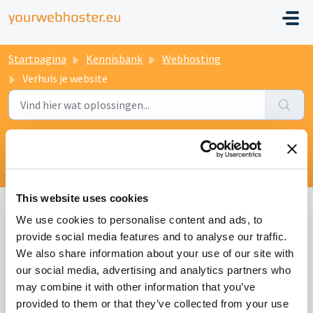
Startpagina
Kennisbank
Webhosting
Verhuis je website
Verhuis je website (2)
This website uses cookies
We use cookies to personalise content and ads, to
Hoe kan ik een Plesk account naar een andere Plesk
provide social media features and to analyse our traffic.
server verhuizen zonder root toegang en zonder
We also share information about your use of our site with
Gewijzigd op Wo, 13 Okt, 2021 om 9:07 PM
Plesk Migrator
our social media, advertising and analytics partners who
may combine it with other information that you’ve
Hoe kan ik de e-mails van mijn oude hosting
provided to them or that they’ve collected from your use