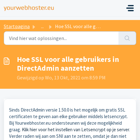
Startpagina
...
Hoe SSL voor alle gebruikers in DirectAdmin aanzetten
Hoe SSL voor alle gebruikers in
DirectAdmin aanzetten
Gewijzigd op Wo, 13 Okt, 2021 om 8:59 PM
Sinds DirectAdmin versie 1.50.0 is het mogelijk om gratis SSL
certificaten te geven aan elke gebruiker middels letsencrypt.
Bij Yourwebhoster.eu ondersteunen wij deze mogelijkheid
graag.
Klik hier voor het instellen van Letsencrypt op je server
.
Verder raden wij aan om SNI aan te zetten, omdat je dan niet