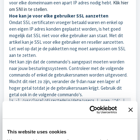
voor elke domeinnaam een apart IP adres nodig hebt.
Klik hier
om SNI in te stellen
.
Hoe kan je voor elke gebruiker SSL aanzetten
Omdat SSL certificaten vroeger betaald waren en enkel op
een eigen IP adres konden geplaatst worden, is het goed
mogelijk dat SSL niet voor elke gebruiker aan staat. Met dit
artikel kan je SSL voor elke gebruiker en reseller aanzetten.
Let wel op dat je de pakketten nog moet aanpassen om SSL
aan te zetten.
Het kan zijn dat de commando's aangepast moeten worden
naar jouw besturingssysteem. Controleer met de volgende
commando of enkel de gebruikersnamen worden uitgevoerd.
Mocht dit niet zo zijn, verander de 9 dan naar een lager of
hoger getal totdat je de gebruikersnaam krijgt. Gebruik dit
getal ook in de volgende commando's.
ls -l /usr/local/directadmin/data/users | grep '^d' | 
awk '{system("echo "$9)}'
Schakel SSL in voor elke gebruiker:
ls -l /usr/local/directadmin/data/users | grep '^d' | 
awk '{system("sed -i 's/ssl=OFF/ssl=ON/g' 
This website uses cookies
/usr/local/directadmin/data/users/"$9"/user.conf ")}'