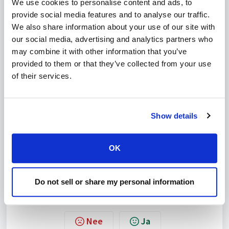
We use cookies to personalise content and ads, to
Schakel SSL in voor elke reseller
provide social media features and to analyse our traffic.
ls -l /usr/local/directadmin/data/users | grep '^d' | 
awk '{system("sed -i 's/ssl=OFF/ssl=ON/g' 
We also share information about your use of our site with
/usr/local/directadmin/data/users/"$9"/reseller.conf 
our social media, advertising and analytics partners who
")}'
may combine it with other information that you’ve
Opmerking:
De reseller commando kan een fout uitvoeren
provided to them or that they’ve collected from your use
zoals "sed: can't read username/reseller.conf: No such file or
of their services.
directory". Dit is niet erg omdat de commando voor elke
gebruiker de reseller.conf probeert aan te passen en niet de
normale gebruikers weg filtert. Dit kan verder geen kwaad.
SSL is nu voor elke gebruiker aangezet. Wel moet elke
Show details
gebruiker zelf SSL voor de domeinnaam instellen. Omdat
letsencrypt een limiet hanteert van 10 registraties per 3 uur
per IP adres, is het niet mogelijk om voor iedereen alvast een
OK
SSL certificaat te genereren.
Do not sell or share my personal information
Was dit artikel nuttig?
Nee
Ja