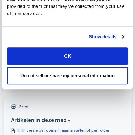
PHP 7.3
✅
✅
provided to them or that they’ve collected from your use
of their services.
PHP 7.4
✅
✅
PPH 8.0
✅
✅
Show details
Was dit artikel nuttig?
OK
Nee
Ja
Do not sell or share my personal information
Print
Artikelen in deze map -
PHP versie per domeinnaam instellen of per folder