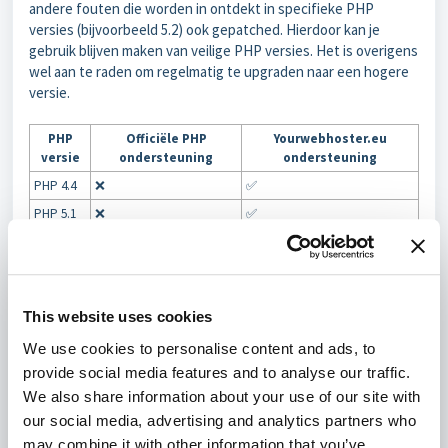
andere fouten die worden in ontdekt in specifieke PHP
versies (bijvoorbeeld 5.2) ook gepatched. Hierdoor kan je
gebruik blijven maken van veilige PHP versies. Het is overigens
wel aan te raden om regelmatig te upgraden naar een hogere
versie.
PHP
Officiële PHP
Yourwebhoster.eu
versie
ondersteuning
ondersteuning
PHP 4.4
❌
✅
PHP 5.1
❌
✅
PHP 5.2
❌
✅
PHP 5.3
❌
✅
PHP 5.4
❌
✅
This website uses cookies
PHP 5.5
❌
✅
We use cookies to personalise content and ads, to
PHP 5.6
❌
✅
provide social media features and to analyse our traffic.
PHP 7.0
❌
✅
We also share information about your use of our site with
PHP 7.1
❌
✅
our social media, advertising and analytics partners who
PHP 7.2
❌
✅
may combine it with other information that you’ve