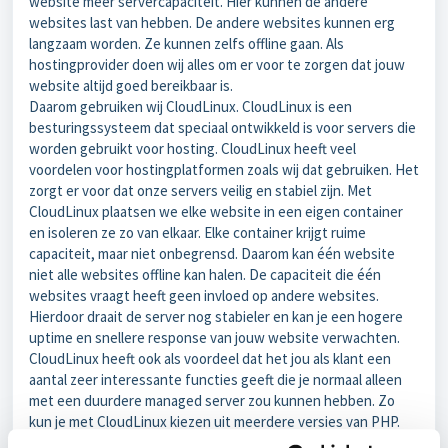
website meer servercapaciteit. Hier kunnen de andere
websites last van hebben. De andere websites kunnen erg
langzaam worden. Ze kunnen zelfs offline gaan. Als
hostingprovider doen wij alles om er voor te zorgen dat jouw
website altijd goed bereikbaar is.
Daarom gebruiken wij CloudLinux. CloudLinux is een
besturingssysteem dat speciaal ontwikkeld is voor servers die
worden gebruikt voor hosting. CloudLinux heeft veel
voordelen voor hostingplatformen zoals wij dat gebruiken. Het
zorgt er voor dat onze servers veilig en stabiel zijn. Met
CloudLinux plaatsen we
elke website in een eigen container
en isoleren ze zo van elkaar. Elke container krijgt ruime
capaciteit, maar niet onbegrensd. Daarom kan één website
niet alle websites offline kan halen. De capaciteit die één
websites vraagt heeft geen invloed op andere websites.
Hierdoor draait de server nog stabieler en kan je een hogere
uptime en snellere response van jouw website verwachten.
CloudLinux heeft ook als voordeel dat het jou als klant een
aantal zeer interessante functies geeft die je normaal alleen
met een duurdere managed server zou kunnen hebben. Zo
kun je met CloudLinux kiezen uit meerdere versies van PHP.
Ook oudere versies. En je kunt zelf NodeJS-applicaties