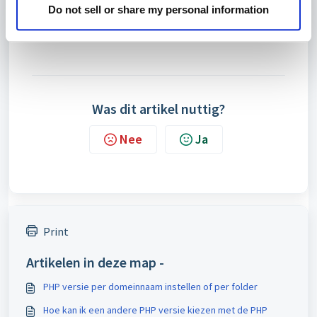
een stap verder in de beveiliging van jouw website en zijn we
Do not sell or share my personal information
voorbereid we een groot aantal bekende aanvallen.
Lees
hier
verder voor meer informatie.
Was dit artikel nuttig?
Nee
Ja
Print
Artikelen in deze map -
PHP versie per domeinnaam instellen of per folder
Hoe kan ik een andere PHP versie kiezen met de PHP