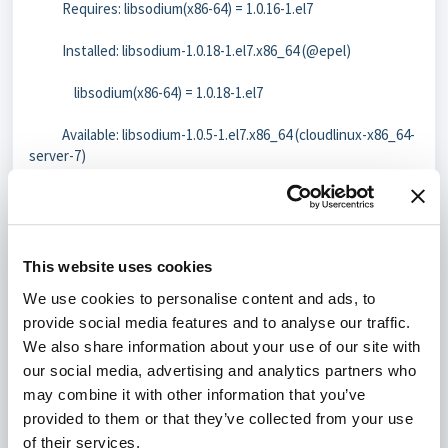
Requires: libsodium(x86-64) = 1.0.16-1.el7
Installed: libsodium-1.0.18-1.el7.x86_64 (@epel)
libsodium(x86-64) = 1.0.18-1.el7
Available: libsodium-1.0.5-1.el7.x86_64 (cloudlinux-x86_64-
server-7)
libsodium(x86-64) = 1.0.5-1.el7
Available: libsodium-1.0.16-1.el7.x86_64 (cloudlinux-
imunify360)
This website uses cookies
We use cookies to personalise content and ads, to
libsodium(x86-64) = 1.0.16-1.el7
provide social media features and to analyse our traffic.
Om dit op te lossen, voer je dit uit:
We also share information about your use of our site with
our social media, advertising and analytics partners who
yum --disablerepo="epel" --enablerepo="cloudlinux-
may combine it with other information that you’ve
imunify360" downgrade libsodium
provided to them or that they’ve collected from your use
of their services.