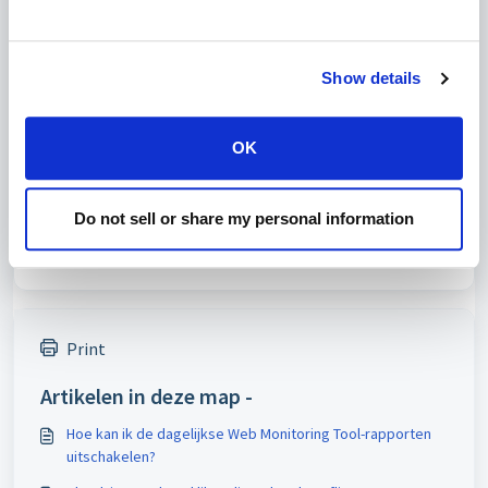
Dit zal de CloudLinux repo gebruiken en libsodium
downgraden naar een compatibele versie. Nadat het voltooid
is, kun je doorgaan met het oorspronkelijke commando dat je
wilde uitvoeren.
Show details
OK
Was dit artikel nuttig?
Nee
Ja
Do not sell or share my personal information
Print
Artikelen in deze map -
Hoe kan ik de dagelijkse Web Monitoring Tool-rapporten
uitschakelen?