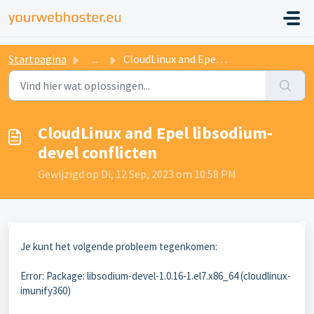
Startpagina
...
CloudLinux and Epel libsodium-devel conflicten
CloudLinux and Epel libsodium-
devel conflicten
Gewijzigd op Di, 12 Sep, 2023 om 10:58 PM
Je kunt het volgende probleem tegenkomen:
Error: Package: libsodium-devel-1.0.16-1.el7.x86_64 (cloudlinux-
imunify360)