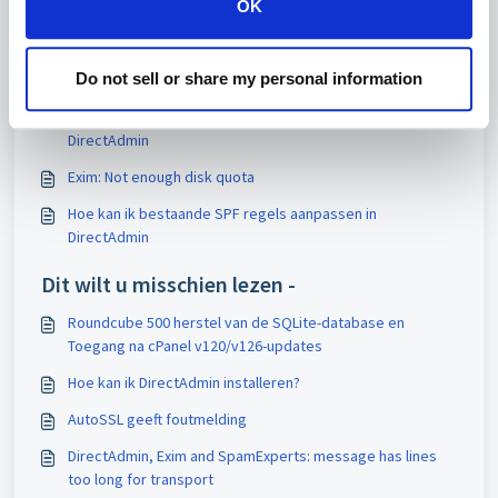
OK
Artikelen in deze map -
Do not sell or share my personal information
DirectAdmin SPF in één keer aanpassen
Hoe kan ik automatisch alle TXT records bijwerken in
DirectAdmin
Exim: Not enough disk quota
Hoe kan ik bestaande SPF regels aanpassen in
DirectAdmin
Dit wilt u misschien lezen -
Roundcube 500 herstel van de SQLite-database en
Toegang na cPanel v120/v126-updates
Hoe kan ik DirectAdmin installeren?
AutoSSL geeft foutmelding
DirectAdmin, Exim and SpamExperts: message has lines
too long for transport