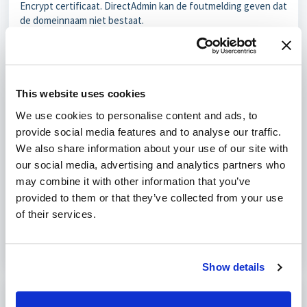
Encrypt certificaat. DirectAdmin kan de foutmelding geven dat
de domeinnaam niet bestaat.
Mogelijke oorzaken
Foute hostname
Zorg er voor dat de hostnaam bij servername staat ingesteld
in het bestand /usr/local/directadmin/conf/directadmin.conf.
This website uses cookies
Hostname ontbreekt van /etc/virtual/domains
We use cookies to personalise content and ads, to
Voeg de hostnaam toe aan /etc/virtual/domains.
provide social media features and to analyse our traffic.
We also share information about your use of our site with
our social media, advertising and analytics partners who
may combine it with other information that you’ve
Was dit artikel nuttig?
provided to them or that they’ve collected from your use
Nee
Ja
of their services.
Show details
Print