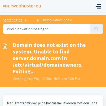
Startpagina
...
Domain does not exist on the system. Unable to find serve...
Domain does not exist on the
system. Unable to find
server.domain.com in
/etc/virtual/domainowners.
Exiting...
Gewijzigd op Wo, 13 Okt, 2021 om 9:00 PM
Met DirectAdmin kan je de hostnaam uitvoeren met een Let's