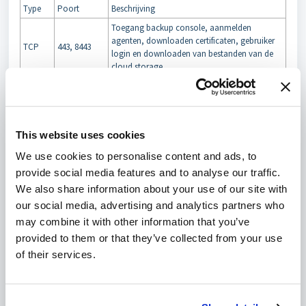
Type
Poort
Beschrijving
Toegang backup console, aanmelden
agenten, downloaden certificaten, gebruiker
TCP
443, 8443
login en downloaden van bestanden van de
cloud storage.
5905, 7770 -
TCP
Communicatie tussen componenten
7800
TCP
445, 250001
Installatie op afstand
This website uses cookies
TCP
443, 902
Toegang tot vCenter Server en ESX(i) hosts
TCP
44445
Dataoverdracht van backups.
We use cookies to personalise content and ads, to
provide social media features and to analyse our traffic.
443, 44445
TCP
Maken van backups naar de cloud.
en 55556
We also share information about your use of our site with
our social media, advertising and analytics partners who
TCP
6109
Active Protection
may combine it with other information that you’ve
Als je meer informatie zoekt, dan kan je hiervoor terecht bij de
provided to them or that they’ve collected from your use
officiële documentatie voor Acronis Cloud Backup
.
of their services.
Uitgaande poorten: ,5905,7770:7800,8443,44445,55556