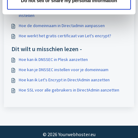
Do not sell or share my personal information
Hoe kan ik SSL voor mijn domeinnaam in Directadmin
instellen
Hoe de domeinnaam in Directadmin aanpassen
Hoe werkt het gratis certificaat van Let's encrypt?
Dit wilt u misschien lezen -
Hoe kan ik DNSSEC in Plesk aanzetten
Hoe kan je DNSSEC instellen voor je domeinnaam
Hoe kan ik Let's Encrypt in DirectAdmin aanzetten
Hoe SSL voor alle gebruikers in DirectAdmin aanzetten
©
2026
Yourwebhoster.eu