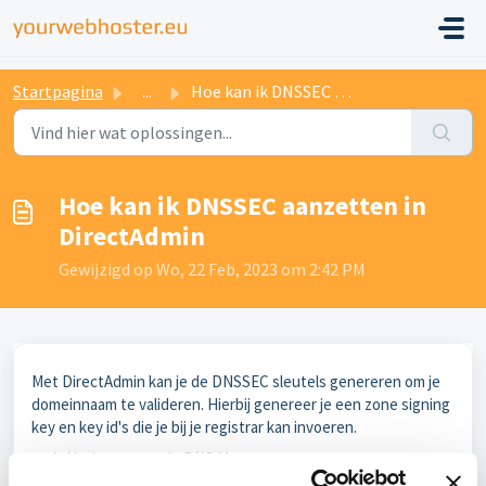
Startpagina
...
Hoe kan ik DNSSEC aanzetten in DirectAdmin
Hoe kan ik DNSSEC aanzetten in
DirectAdmin
Gewijzigd op Wo, 22 Feb, 2023 om 2:42 PM
Met DirectAdmin kan je de DNSSEC sleutels genereren om je
domeinnaam te valideren. Hierbij genereer je een zone signing
key en key id's die je bij je registrar kan invoeren.
Navigeer naar de DNS Manager.
Klik op Generate Keys.