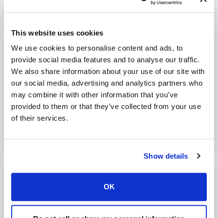
Klik op Sign
Kopieer de gewenste signing keys naar de registrar en
This website uses cookies
DNSSEC zal binnen 24 uur actief zijn. Je kan
hier meer
informatie vinden over het instellen van DNSSEC voor je
We use cookies to personalise content and ads, to
domeinnaam
.
provide social media features and to analyse our traffic.
We also share information about your use of our site with
our social media, advertising and analytics partners who
Was dit artikel nuttig?
may combine it with other information that you’ve
provided to them or that they’ve collected from your use
Nee
Ja
of their services.
Show details
Print
OK
Artikelen in deze map -
Hoe een eigen IP adres omwisselen in DirectAdmin